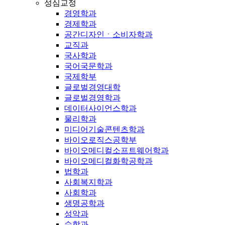
성심교정
경영학과
경제학과
공간디자인ㆍ소비자학과
교직과
국사학과
국어국문학과
국제학부
글로벌경영대학
글로벌경영학과
데이터사이언스학과
물리학과
미디어기술콘텐츠학과
바이오로직스공학부
바이오메디컬소프트웨어학과
바이오메디컬화학공학과
법학과
사회복지학과
사회학과
생명공학과
성악과
수학과