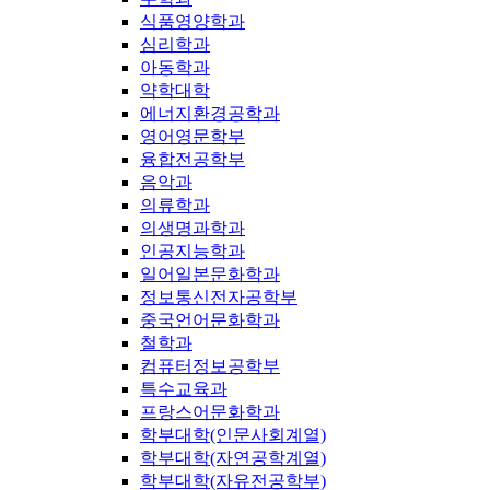
식품영양학과
심리학과
아동학과
약학대학
에너지환경공학과
영어영문학부
융합전공학부
음악과
의류학과
의생명과학과
인공지능학과
일어일본문화학과
정보통신전자공학부
중국언어문화학과
철학과
컴퓨터정보공학부
특수교육과
프랑스어문화학과
학부대학(인문사회계열)
학부대학(자연공학계열)
학부대학(자유전공학부)