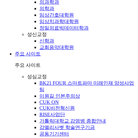
의과학과
의학과
임상간호대학원
임상치과학대학원
정밀의료빅데이터학과
성신교정
신학과
교회음악대학원
주요 사이트
주요 사이트
성심교정
BK21 FOUR 스마트파마 미래인재 양성사업
팀
이원길 인본주의상
CUK ON
CUK비전혁신원
RISE사업단
가톨릭대학교 감염병 종합안내
강엘리사벳 학술연구기금
공동기기센터