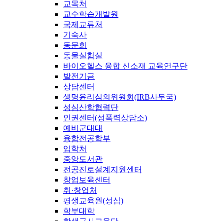
교목처
교수학습개발원
국제교류처
기숙사
동문회
동물실험실
바이오헬스 융합 신소재 교육연구단
발전기금
상담센터
생명윤리심의위원회(IRB사무국)
성심산학협력단
인권센터(성폭력상담소)
예비군대대
융합전공학부
입학처
중앙도서관
전공진로설계지원센터
창업보육센터
취·창업처
평생교육원(성심)
학부대학