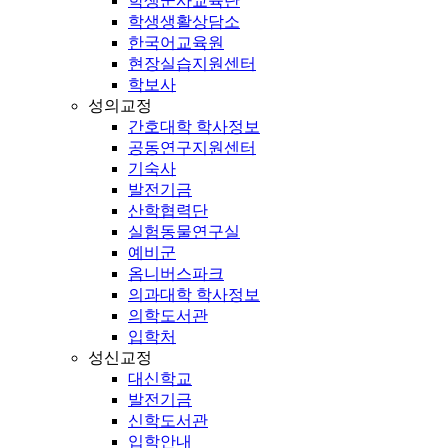
학생군사교육단
학생생활상담소
한국어교육원
현장실습지원센터
학보사
성의교정
간호대학 학사정보
공동연구지원센터
기숙사
발전기금
산학협력단
실험동물연구실
예비군
옴니버스파크
의과대학 학사정보
의학도서관
입학처
성신교정
대신학교
발전기금
신학도서관
입학안내