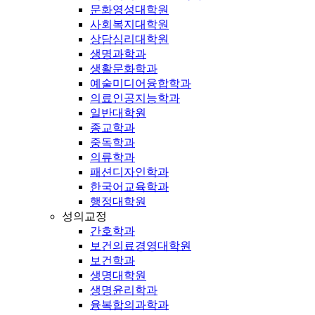
문화영성대학원
사회복지대학원
상담심리대학원
생명과학과
생활문화학과
예술미디어융합학과
의료인공지능학과
일반대학원
종교학과
중독학과
의류학과
패션디자인학과
한국어교육학과
행정대학원
성의교정
간호학과
보건의료경영대학원
보건학과
생명대학원
생명윤리학과
융복합의과학과