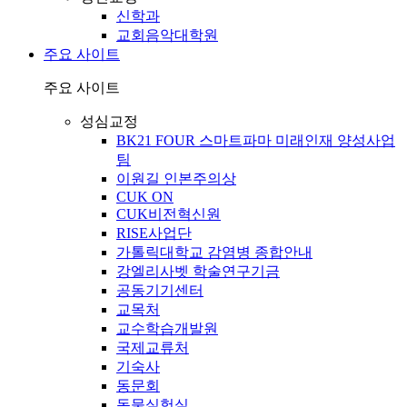
신학과
교회음악대학원
주요 사이트
주요 사이트
성심교정
BK21 FOUR 스마트파마 미래인재 양성사업
팀
이원길 인본주의상
CUK ON
CUK비전혁신원
RISE사업단
가톨릭대학교 감염병 종합안내
강엘리사벳 학술연구기금
공동기기센터
교목처
교수학습개발원
국제교류처
기숙사
동문회
동물실험실