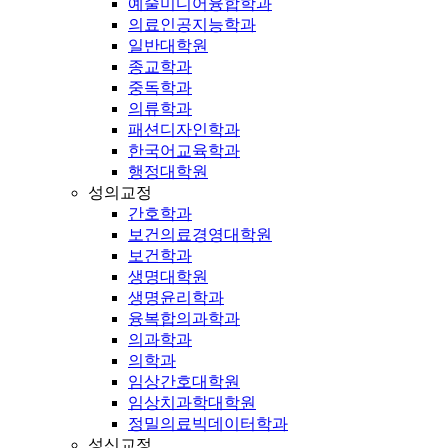
예술미디어융합학과
의료인공지능학과
일반대학원
종교학과
중독학과
의류학과
패션디자인학과
한국어교육학과
행정대학원
성의교정
간호학과
보건의료경영대학원
보건학과
생명대학원
생명윤리학과
융복합의과학과
의과학과
의학과
임상간호대학원
임상치과학대학원
정밀의료빅데이터학과
성신교정