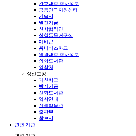
간호대학 학사정보
공동연구지원센터
기숙사
발전기금
산학협력단
실험동물연구실
예비군
옴니버스파크
의과대학 학사정보
의학도서관
입학처
성신교정
대신학교
발전기금
신학도서관
입학안내
전례박물관
출판부
학보사
관련 기관
관련 기관