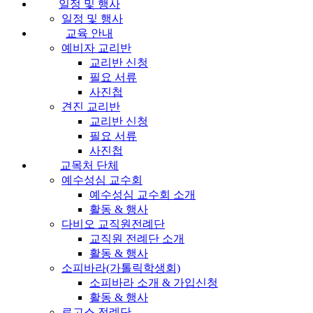
일정 및 행사
일정 및 행사
교육 안내
예비자 교리반
교리반 신청
필요 서류
사진첩
견진 교리반
교리반 신청
필요 서류
사진첩
교목처 단체
예수성심 교수회
예수성심 교수회 소개
활동 & 행사
다비오 교직원전례단
교직원 전례단 소개
활동 & 행사
소피바라(가톨릭학생회)
소피바라 소개 & 가입신청
활동 & 행사
로고스 전례단