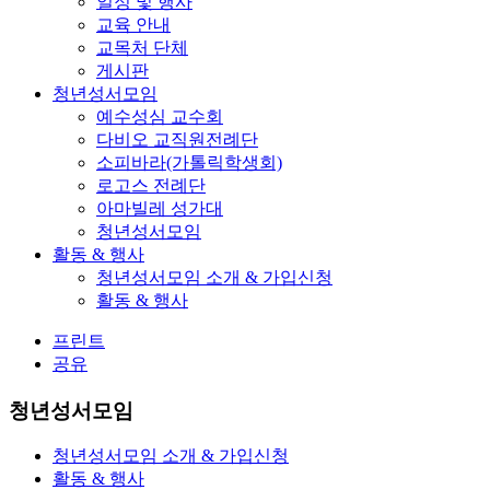
일정 및 행사
교육 안내
교목처 단체
게시판
청년성서모임
예수성심 교수회
다비오 교직원전례단
소피바라(가톨릭학생회)
로고스 전례단
아마빌레 성가대
청년성서모임
활동 & 행사
청년성서모임 소개 & 가입신청
활동 & 행사
프린트
공유
청년성서모임
청년성서모임 소개 & 가입신청
활동 & 행사